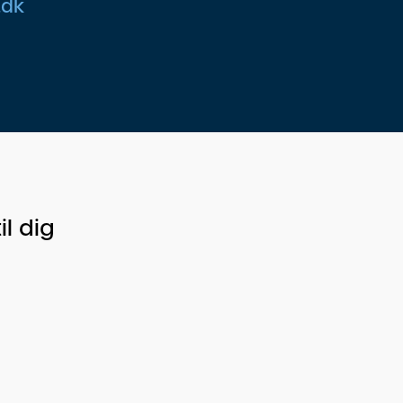
.dk
il dig