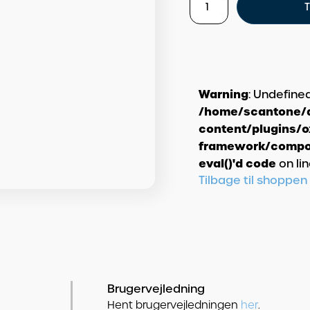
Radiostyret
T
rejsevækkeur
TCL250
antal
Warning
: Undefine
/home/scantone/d
content/plugins/
framework/compon
eval()'d code
on li
Tilbage til shoppen
Brugervejledning
Hent brugervejledningen
her
.