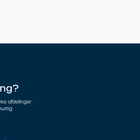
ing?
ores afdelinger
hurtig