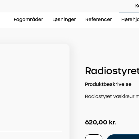
K
Fagområder
Løsninger
Referencer
Hørehj
Radiostyre
Produktbeskrivelse
Radiostyret vækkeur m
620,00
kr.