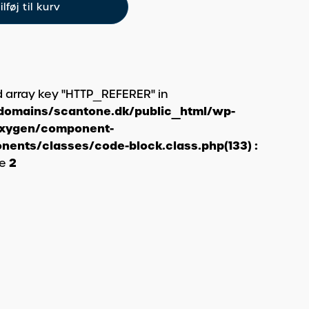
ilføj til kurv
d array key "HTTP_REFERER" in
omains/scantone.dk/public_html/wp-
oxygen/component-
ents/classes/code-block.class.php(133) :
2
ne