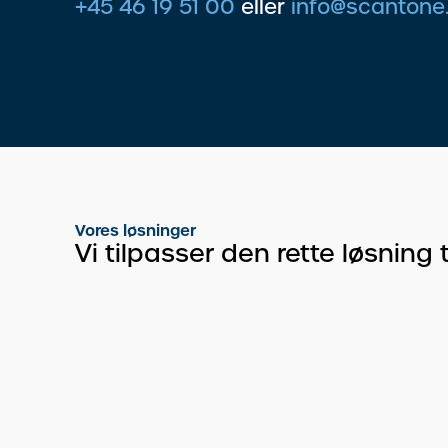
+45 46 19 51 00
eller
info@scantone
Vores løsninger
Vi tilpasser den rette løsning t