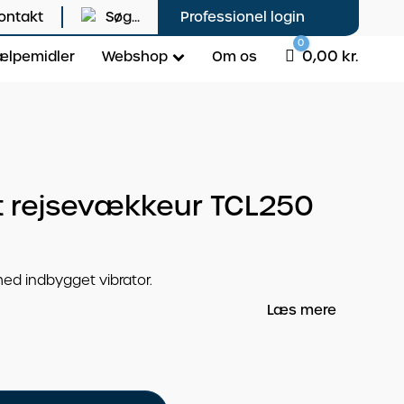
ontakt
Søg...
Professionel login
0
Cart
0,00
kr.
ælpemidler
Webshop
Om os
t rejsevækkeur TCL250
ed indbygget vibrator.
Læs mere