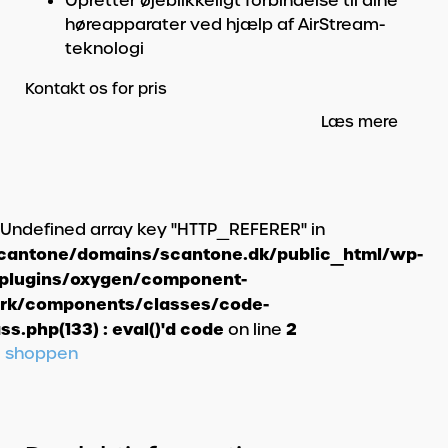
Opretter øjeblikkeligt forbindelse til dine
høreapparater ved hjælp af AirStream-
teknologi
Kontakt os for pris
Læs mere
: Undefined array key "HTTP_REFERER" in
cantone/domains/scantone.dk/public_html/wp-
/plugins/oxygen/component-
rk/components/classes/code-
ss.php(133) : eval()'d code
2
on line
il shoppen