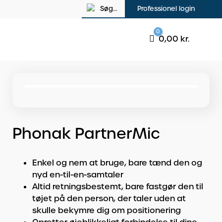
Søg...
Professionel login
0
Cart
0,00
kr.
Phonak PartnerMic
Enkel og nem at bruge, bare tænd den og
nyd en-til-en-samtaler
Altid retningsbestemt, bare fastgør den til
tøjet på den person, der taler uden at
skulle bekymre dig om positionering